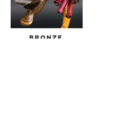
bronze
Sauf indication contraire, les photographies
sont de Martin Delacoux et Christian Delacoux