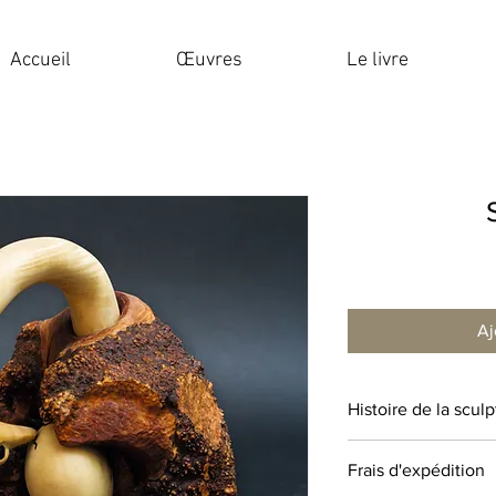
Accueil
Œuvres
Le livre
Aj
Histoire de la scul
Je suis parti d’une r
Frais d'expédition
m’a fait penser au co