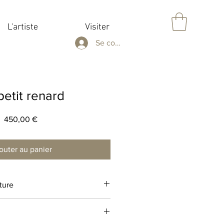
L'artiste
Visiter
Se connecter
petit renard
Prix
450,00 €
outer au panier
pture