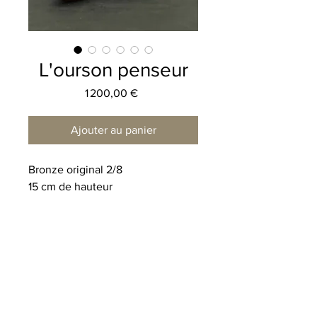
L'ourson penseur
Prix
1 200,00 €
Ajouter au panier
Bronze original 2/8
15 cm de hauteur
Histoire de la sculpture
Frais d'expédition
Pour la France métropolitaine 20 € en
Entretien
colissimo suivi avec option