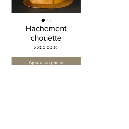
Hachement
chouette
Prix
3 300,00 €
Ajouter au panier
Loupe d'orme, if, cyprès et noyer
62 cm de hauteur
38 cm de largeur
Christian Delacoux